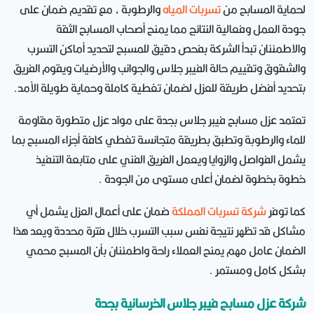
لحماية المسابح من
تسربات المياه
والرطوبة ، مع تقديم ضمان على
جودة العمل وفعالية النتائج مما يمنح أصحاب المسابح الثقة
والاطمئنان تبدأ الشركة بفحص دقيق للمسبح لتحديد أماكن التسرب
والشقوق وتقييم حالة الفيبر جلاس والجوانب والأرضيات ويقوم الفريق
بتحديد أفضل طريقة للعزل لضمان تغطية كاملة وحماية طويلة الأمد.
تعتمد عزل مسابح فيبر جلاس بجدة على مواد عزل متطورة مقاومة
للماء والرطوبة وتطبق بطريقة متجانسة تغطي كافة أجزاء المسبح بما
يشمل الفواصل والزوايا ويعمل الفريق الفني على متابعة التنفيذ
خطوة بخطوة لضمان أعلى مستوى من الجودة .
كما توفر
شركة تسربات المملكة
ضمان على أعمال العزل يشمل أي
مشاكل قد تظهر نتيجة نفس سبب التسرب خلال فترة محددة ويعد هذا
الضمان عامل مهم يمنح العملاء راحة واطمئنان بأن المسبح محمي
بشكل كامل ومستمر .
شركة عزل مسابح فيبر جلاس الخرسانية بجدة