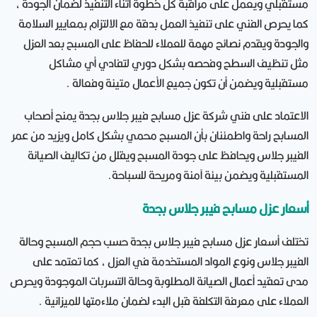
مستقبلي ويعمل على مراقبة كل خطوة أثناء التنفيذ لضمان الجودة ،
كما يحرص الفني على تنفيذ العمل بدقة مع الالتزام بمعايير السلامة
والجودة ويقدم نصائح مهمة للعملاء للحفاظ على المسبح بعد العزل
مثل تنظيف السطح وفحصه بشكل دوري لتفادي أي مشاكل
مستقبلية ويضمن أن تكون جميع الأعمال متينة وفعالة .
الاعتماد على فني شركة عزل مسابح فيبر جلاس بجدة يمنح أصحاب
المسابح راحة واطمئنان بأن المسبح محمي بشكل كامل ويزيد من عمر
الفيبر جلاس ويحافظ على جودة المسبح ويقلل من تكاليف الصيانة
المستقبلية ويضمن بيئة آمنة ومريحة للسباحة.
أسعار عزل مسابح فيبر جلاس بجدة
تختلف أسعار عزل مسابح فيبر جلاس بجدة حسب حجم المسبح وحالة
الفيبر جلاس ونوع المواد المستخدمة في العزل ، كما تعتمد على
مدى تعقيد أعمال الصيانة المطلوبة وحالة التسربات الموجودة ويحرص
العملاء على معرفة التكلفة قبل البدء لضمان ملاءمتها للميزانية .