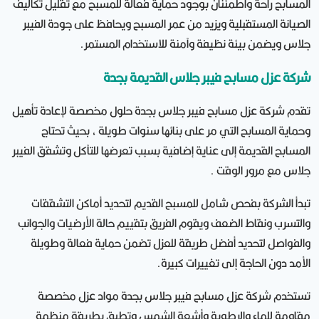
المسابح راحة واطمئنان بوجود حماية فعالة للمسبح مع تقليل تكاليف
الصيانة المستقبلية ويزيد من عمر المسبح ويحافظ على جودة الفيبر
جلاس ويضمن بيئة نظيفة وآمنة للاستخدام المستمر.
شركة عزل مسابح فيبر جلاس القديمة بجدة
تقدم شركة عزل مسابح فيبر جلاس بجدة حلول مخصصة لإعادة تأهيل
وحماية المسابح التي مر على بنائها سنوات طويلة ، بحيث تحتاج
المسابح القديمة إلى عناية إضافية بسبب تعرضها للتآكل وتشقق الفيبر
جلاس مع مرور الوقت .
تبدأ الشركة بفحص شامل للمسبح القديم لتحديد أماكن التشققات
والتسرب ونقاط الضعف ويقوم الفريق بتقييم حالة الأرضيات والجوانب
والفواصل لتحديد أفضل طريقة للعزل تضمن حماية فعالة وطويلة
الأمد دون الحاجة إلى تغييرات كبيرة.
تستخدم شركة عزل مسابح فيبر جلاس بجدة مواد عزل مخصصة
مقاومة للماء والرطوبة وأشعة الشمس وتطبق بطريقة منظمة