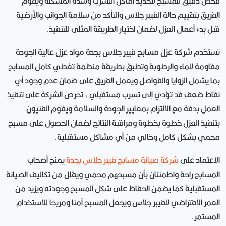
فحص دقيق للمسبح لتحديد أماكن التسرب وشدة المشكلة ويقوم
الفريق بتقييم حالة الفيبر جلاس والتأكد من سلامة الجوانب والأرضية
قبل بدء أعمال العزل لضمان اختيار الطريقة المثلى للتنفيذ.
تستخدم شركة عزل مسابح فيبر جلاس بجدة مواد عزل عالية الجودة
مقاومة للماء والرطوبة وتطبق بطريقة منظمة تغطي كامل المسابح
بما يشمل الزوايا والفواصل ويعمل الفريق على ضمان عدم وجود أي
نقاط ضعف قد تؤدي إلى تسرب مستقبلي ، تحرص الشركة على تنفيذ
العمل بدقة مع الالتزام بمعايير الجودة والسلامة ويقوم الفنيون
بتنفيذ العزل خطوة بخطوة ومراقبة النتائج لضمان الحصول على مسبح
محمي بشكل كامل وخالي من أي مشاكل مستقبلية.
الاعتماد على
شركة صيانة مسابح فيبر جلاس بجدة
يمنح أصحاب
المسابح راحة واطمئنان بأن مسبحهم محمي ويقلل من تكاليف الصيانة
المستقبلية كما يضمن الحفاظ على شكل المسبح وجودته ويزيد من
العمر الافتراضي للفيبر جلاس ويجعل المسبح آمنا ومريحا للاستخدام
المستمر.