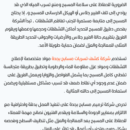
الضرورية للحفاظ على سلامة المسبح ومنع تسرب المياه الذي قد
يؤدي إلى تلف الفيبر جلاس أو الهيكل الخرسانى للمسبح و، إذ يحتاج
المسبح إلى متابعة مستمرة لتجنب تفاقم التشققات ، تبدأ الشركة
بفحص دقيق للمسبح لتحديد أماكن التشققات وحجمها وعمقها ويقوم
الفريق بتقييم حالة الفيبر جلاس والأرضيات والجوانب لتحديد الطريقة
المثلى للمعالجة والعزل لضمان حماية طويلة الأمد.
تستخدم
شركة كشف تسربات مسابح بجدة
مواد متخصصة لإصلاح
التشققات ومواد عزل مقاومة للماء والرطوبة وتطبق بطريقة متجانسة
تغطي كامل المسبح بما يشمل الفواصل والزوايا ويعمل الفريق على
ضمان عدم وجود أي نقاط ضعف قد تسبب مشاكل مستقبلية ويضمن
استعادة المسبح إلى حالته المثالية .
تحرص شركة ترميم مسابح بجدة على تنفيذ العمل بدقة واحترافية مع
الالتزام بمعايير الجودة والسلامة ويقدم الفنيون نصائح مهمة للعملاء
للحفاظ على المسبح بعد المعالجة والعزل مثل تنظيف السطح وفحصه
بشكل دوري وتجنب أي أعمال قد تؤثر على العزل .