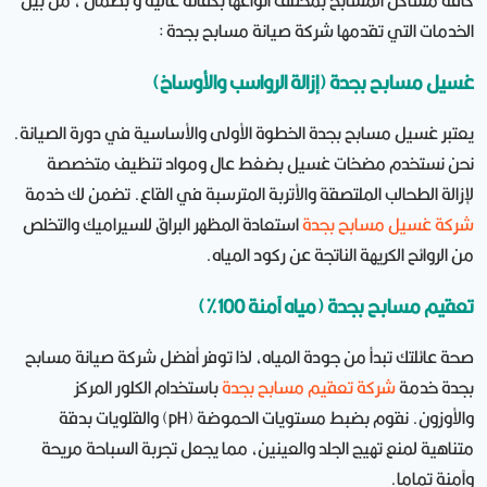
كافة مشاكل المسابح بمختلف انواعها بكفائة عالية و بضمان ، من بين
الخدمات التي تقدمها شركة صيانة مسابح بجدة :
غسيل مسابح بجدة (إزالة الرواسب والأوساخ)
يعتبر غسيل مسابح بجدة الخطوة الأولى والأساسية في دورة الصيانة.
نحن نستخدم مضخات غسيل بضغط عال ومواد تنظيف متخصصة
لإزالة الطحالب الملتصقة والأتربة المترسبة في القاع. تضمن لك خدمة
شركة غسيل مسابح بجدة
استعادة المظهر البراق للسيراميك والتخلص
من الروائح الكريهة الناتجة عن ركود المياه.
تعقيم مسابح بجدة (مياه آمنة 100%)
صحة عائلتك تبدأ من جودة المياه، لذا توفر أفضل شركة صيانة مسابح
بجدة خدمة
شركة تعقيم مسابح بجدة
باستخدام الكلور المركز
والأوزون. نقوم بضبط مستويات الحموضة (pH) والقلويات بدقة
متناهية لمنع تهيج الجلد والعينين، مما يجعل تجربة السباحة مريحة
وآمنة تماما.