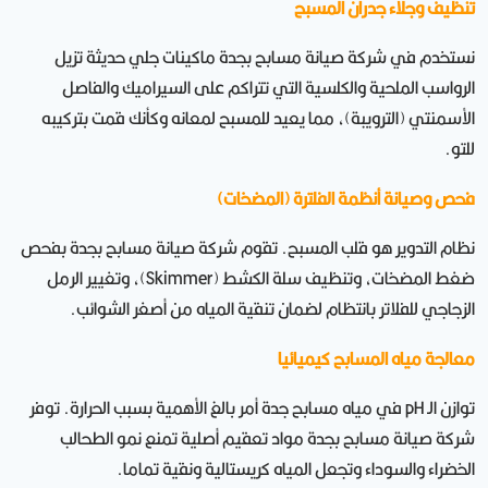
تنظيف وجلاء جدران المسبح
نستخدم في شركة صيانة مسابح بجدة ماكينات جلي حديثة تزيل
الرواسب الملحية والكلسية التي تتراكم على السيراميك والفاصل
الأسمنتي (الترويبة)، مما يعيد للمسبح لمعانه وكأنك قمت بتركيبه
للتو.
فحص وصيانة أنظمة الفلترة (المضخات)
نظام التدوير هو قلب المسبح. تقوم شركة صيانة مسابح بجدة بفحص
ضغط المضخات، وتنظيف سلة الكشط (Skimmer)، وتغيير الرمل
الزجاجي للفلاتر بانتظام لضمان تنقية المياه من أصغر الشوائب.
معالجة مياه المسابح كيميائيا
توازن الـ pH في مياه مسابح جدة أمر بالغ الأهمية بسبب الحرارة. توفر
شركة صيانة مسابح بجدة مواد تعقيم أصلية تمنع نمو الطحالب
الخضراء والسوداء وتجعل المياه كريستالية ونقية تماما.