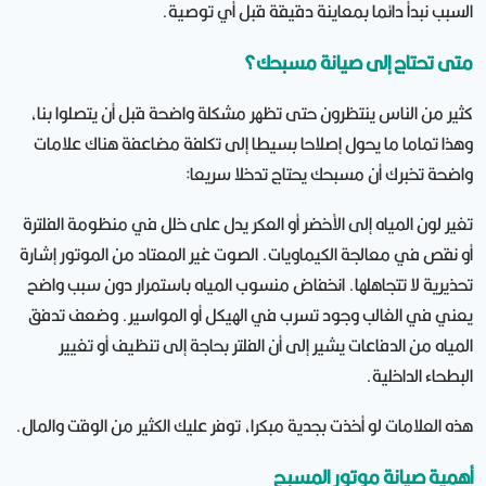
السبب نبدأ دائما بمعاينة دقيقة قبل أي توصية.
متى تحتاج إلى صيانة مسبحك؟
كثير من الناس ينتظرون حتى تظهر مشكلة واضحة قبل أن يتصلوا بنا،
وهذا تماما ما يحول إصلاحا بسيطا إلى تكلفة مضاعفة هناك علامات
واضحة تخبرك أن مسبحك يحتاج تدخلا سريعا:
تغير لون المياه إلى الأخضر أو العكر يدل على خلل في منظومة الفلترة
أو نقص في معالجة الكيماويات. الصوت غير المعتاد من الموتور إشارة
تحذيرية لا تتجاهلها. انخفاض منسوب المياه باستمرار دون سبب واضح
يعني في الغالب وجود تسرب في الهيكل أو المواسير. وضعف تدفق
المياه من الدفاعات يشير إلى أن الفلتر بحاجة إلى تنظيف أو تغيير
البطحاء الداخلية.
هذه العلامات لو أخذت بجدية مبكرا، توفر عليك الكثير من الوقت والمال.
أهمية صيانة موتور المسبح