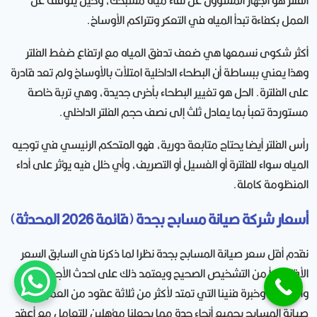
الفلتر هو الجهاز المسؤول عن نقاء مياه مسبحك، وحين يتوقف عن
العمل بكفاءة تبدأ المياه في التعكر وتتراكم الأوساخ.
أكثر شكوى نسمعها هي ضعف تدفق المياه مع ارتفاع ضغط الفلتر
وهذا يعني ببساطة أن البطحاء الداخلية امتلأت بالأوساخ ولم تعد قادرة
على الفلترة. الحل هو تغيير البطحاء بأخرى جديدة، وهي تربة خاصة
مستوردة تعبأ بما يعادل ثلث إلى نصف حجم الفلتر الداخلي.
رأس الفلتر أيضا يحتاج متابعة دورية، فهو المتحكم الرئيسي في توجيه
المياه سواء للفلترة أو الغسيل أو التصريف، وأي خلل فيه يؤثر على أداء
المنظومة كاملة.
أسعار شركة صيانة مسابح بجدة (قائمة 2026 المحدثة)
نقدم أقل سعر صيانة المسابح بجدة نظرا لما ذكرنا في السابق السعر
الأقل يبدأ من التشخيص الصحيح ويعتمد ذلك على احدث الأجهزة
والمعدات وخبرة فنينا التي تمتد لأكثر من ثلاثة عقود من العمل في
صيانة المسابح بجميع أنحاء جدة مما يجعلنا مؤهلين للتعامل مع أعقد