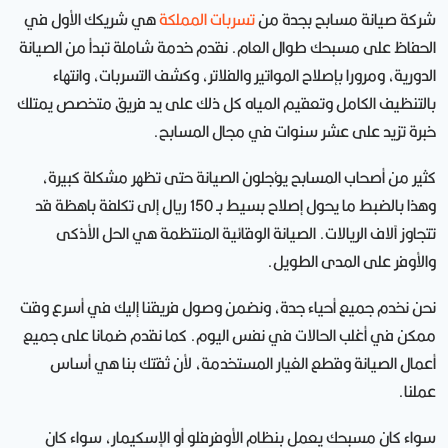
شركة صيانة مسابح بجدة من
تسربات المملكة
هي شريكك الأول في
الحفاظ على مسبحك طوال العام. نقدم خدمة شاملة تبدأ من الصيانة
الدورية، ومرورا بإصلاح المواتير والفلاتر، وكشف التسربات، وانتهاء
بالتنظيف الكامل وتعقيم المياه كل ذلك على يد فريق متخصص يمتلك
خبرة تزيد على عشر سنوات في مجال المسابح.
كثير من أصحاب المسابح يؤجلون الصيانة حتى تظهر مشكلة كبيرة،
وهذا بالضبط ما يحول إصلاح بسيط بـ 150 ريال إلى تكلفة باهظة قد
تتجاوز آلاف الريالات. الصيانة الوقائية المنتظمة هي الحل الأذكى
والأوفر على المدى الطويل.
نحن نخدم جميع أحياء جدة، ونضمن وصول فريقنا إليك في أسرع وقت
ممكن في أغلب الحالات في نفس اليوم. كما نقدم ضمانا على جميع
أعمال الصيانة وقطع الغيار المستخدمة، لأن ثقتك بنا هي أساس
عملنا.
سواء كان مسبحك يعمل بنظام الأوفرفلو أو الإسكيمار، سواء كان