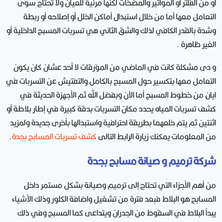
أو من الفلتر أو المواتير والمضخات لكنها مرئية للعيان ولا تحتاج سوى
التعامل معها أما من خلال استبدال أماكن الخلل أو إصلاحه أو ربطة
وشدة بالقدر الكافي لذلك والشق الثاني هي تسربات المسبح الداخلية أو
الغير ظاهرة .
و دى مشكلة كانت في الماضي من المؤرقات لا أحد عشان كان يكون
التعامل معها بتكسير حول المسبح بالكامل والتفتيش عن التسربات في
ايان من خطوط المسبح أما الآن وبفضل الله ثم الأجهزة الحديثة في
كشف تسربات المياه يحدد مكان التسربات بدقة كبيرة في إطار بلاطة أو
اثنتين ثم يتم خلعهما بطريقة احترافية واستبدالها بأخرى جديدة ولمزيد
من المعلومات يمكنك زيارة الرابط التالى
كشف تسربات المسابح بجدة
.
شركة ترميم و صيانة مسابح بجدة
من أهم الأجزاء التي تحتاج إلى ترميم وصيانة بشكل مستمر داخل
المسابح هو البلاط فبعد فترة من تشغيل واضافة الكلور وذلك الأشياء
يبدأ البلاط في السقوط من الجدران ويتداعى كما المسبح وفي ذلك