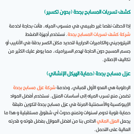
كشف تسربات المسابح بجدة (بدون تكسير)
إذا لاحظت نقصا غير طبيعي في منسوب المياه، فأنت بحاجة لخدمة
شركة كشف تسربات المسابح بجدة
. نستخدم أجهزة الضغط
النيتروجيني والكاميرات الحرارية لتحديد مكان الكسر بدقة في الأنابيب أو
جسم المسبح دون الحاجة لهدم السيراميك، مما يوفر عليك الكثير من
تكاليف الإصلاح.
عزل مسابح بجدة (حماية الهيكل الإنشائي)
الرطوبة هي العدو الأول للمباني، وخدمة
شركة عزل مسابح بجدة
تضمن منع تسرب المياه إلى أساسات المنزل. نستخدم أفضل المواد
الإيبوكسية والأسمنتية المرنة في عزل مسابح بجدة لتكوين طبقة
حماية قوية تدوم لسنوات وتمنع حدوث أي شقوق مستقبلية و هذا ما
يجعل
العزل المائي
الخاص بنا من افضل العوازل بفضل قوته و قدرته
العالية على التحمل.