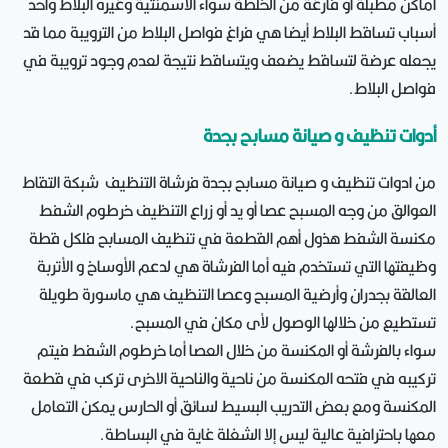
أماكن مطبلة أو فارغة من الخلطة سواء الاسمنتية وغيره البلاط وأحد
أسباب تساقط البلاط أيضا هي فراغ فواصل البلاط من الترويبة مما قد
يجعله عرضة لتساقط يضعف ويتساقط نتيجة لعدم وجود ترويبة في
فواصل البلاط.
أدوات تنظيف و صيانة مسابح بجدة
من ادوات تنظيف و صيانة مسابح بجدة فرشاة التنظيف شبكة التقاط
العوالق من وجه المسبح عصا أو يد أو زراع التنظيف خرطوم الشفط
مكنسة الشفط هذول أهم القطعة في تنظيف المسابح فلكل قطة
وظيفتها التي تستخدم فيه أما الفرشاة هي لدعم الأوساخ و الأتربة
العالقة بجدران وأرضية المسبح وعصا التنظيف هي ماسورة طويلة
تستطيع من خلالها الوصول لأى مكان في المسبح.
سواء بالفرشة أو المكنسة من خلال العصا أما خرطوم الشفط فيتم
تركيبه في فتحه المكنسة من ناحية والناحية الاخرى تركب في قطعة
المكنسة ومع بعض التدريب البسيط لسائق أو الحارس يمكن التعامل
معها باحترافية عالية ليس إلا الشغلة غاية في البساطة.